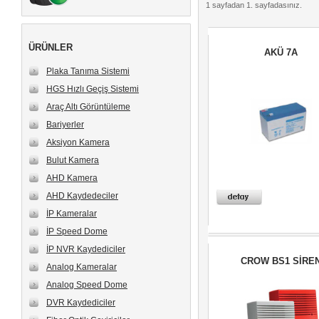
1
sayfadan
1
. sayfadasınız.
ÜRÜNLER
AKÜ 7A
Plaka Tanıma Sistemi
HGS Hızlı Geçiş Sistemi
Araç Altı Görüntüleme
Bariyerler
Aksiyon Kamera
Bulut Kamera
AHD Kamera
AHD Kaydedeciler
İP Kameralar
İP Speed Dome
İP NVR Kaydediciler
CROW BS1 SİRE
Analog Kameralar
Analog Speed Dome
DVR Kaydediciler