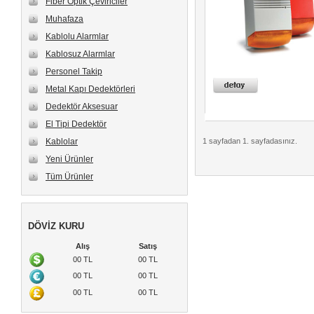
Fiber Optik Çeviriciler
Muhafaza
Kablolu Alarmlar
Kablosuz Alarmlar
Personel Takip
Metal Kapı Dedektörleri
Dedektör Aksesuar
El Tipi Dedektör
Kablolar
1
sayfadan
1
. sayfadasınız.
Yeni Ürünler
Tüm Ürünler
DÖVİZ KURU
Alış
Satış
00
TL
00
TL
00
TL
00
TL
00
TL
00
TL